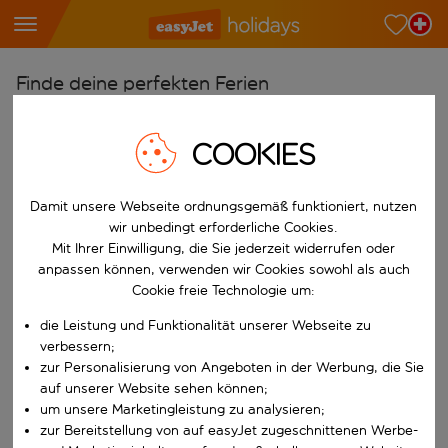
Finde deine perfekten Ferien
Ab
COOKIES
Wähle deine Flughäfen
Beginne mit der Eingabe für die automatische Vervollständigung. W
Nach
Damit unsere Webseite ordnungsgemäß funktioniert, nutzen
Reiseziele finden
wir unbedingt erforderliche Cookies.
Mit Ihrer Einwilligung, die Sie jederzeit widerrufen oder
Beginne mit der Eingabe für die automatische Vervollständigung. W
Wann
anpassen können, verwenden wir Cookies sowohl als auch
Cookie freie Technologie um:
Wähle deine Reisedaten
W&auml;hle ein Ab- und R&uuml;ckflugdatum aus.
die Leistung und Funktionalität unserer Webseite zu
Wer
verbessern;
zur Personalisierung von Angeboten in der Werbung, die Sie
auf unserer Website sehen können;
um unsere Marketingleistung zu analysieren;
Suchen
zur Bereitstellung von auf easyJet zugeschnittenen Werbe-