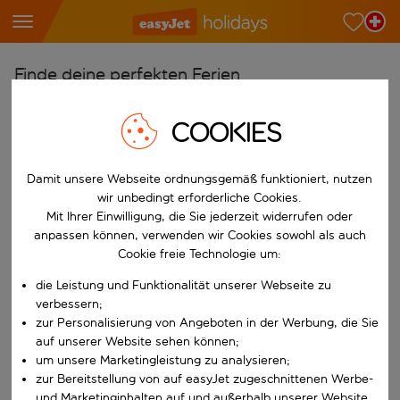
Finde deine perfekten Ferien
Ab
COOKIES
Wähle deine Flughäfen
Beginne mit der Eingabe für die automatische Vervollständigung. W
Nach
Damit unsere Webseite ordnungsgemäß funktioniert, nutzen
wir unbedingt erforderliche Cookies.
Reiseziele finden
Mit Ihrer Einwilligung, die Sie jederzeit widerrufen oder
Beginne mit der Eingabe für die automatische Vervollständigung. W
anpassen können, verwenden wir Cookies sowohl als auch
Wann
Cookie freie Technologie um:
Wähle deine Reisedaten
die Leistung und Funktionalität unserer Webseite zu
W&auml;hle ein Ab- und R&uuml;ckflugdatum aus.
Wer
verbessern;
zur Personalisierung von Angeboten in der Werbung, die Sie
auf unserer Website sehen können;
um unsere Marketingleistung zu analysieren;
zur Bereitstellung von auf easyJet zugeschnittenen Werbe-
Suchen
und Marketinginhalten auf und außerhalb unserer Website