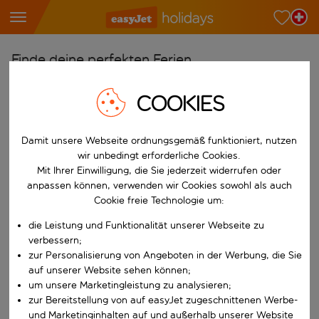
Finde deine perfekten Ferien
Ab
COOKIES
Wähle deine Flughäfen
Beginne mit der Eingabe für die automatische Vervollständigung. W
Damit unsere Webseite ordnungsgemäß funktioniert, nutzen
Nach
wir unbedingt erforderliche Cookies.
Reiseziele finden
Mit Ihrer Einwilligung, die Sie jederzeit widerrufen oder
Beginne mit der Eingabe für die automatische Vervollständigung. W
anpassen können, verwenden wir Cookies sowohl als auch
Wann
Cookie freie Technologie um:
Wähle deine Reisedaten
die Leistung und Funktionalität unserer Webseite zu
W&auml;hle ein Ab- und R&uuml;ckflugdatum aus.
Wer
verbessern;
zur Personalisierung von Angeboten in der Werbung, die Sie
auf unserer Website sehen können;
um unsere Marketingleistung zu analysieren;
zur Bereitstellung von auf easyJet zugeschnittenen Werbe-
Suchen
und Marketinginhalten auf und außerhalb unserer Website