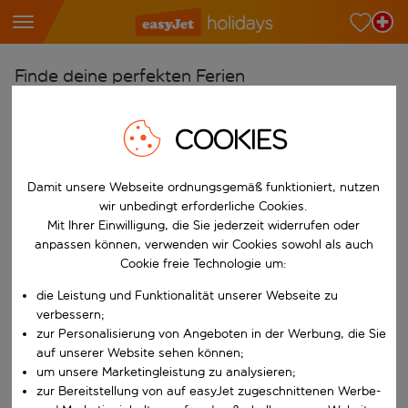
Finde deine perfekten Ferien
Ab
COOKIES
Wähle deine Flughäfen
Beginne mit der Eingabe für die automatische Vervollständigung. W
Nach
Damit unsere Webseite ordnungsgemäß funktioniert, nutzen
Reiseziele finden
wir unbedingt erforderliche Cookies.
Mit Ihrer Einwilligung, die Sie jederzeit widerrufen oder
Beginne mit der Eingabe für die automatische Vervollständigung. W
Wann
anpassen können, verwenden wir Cookies sowohl als auch
Cookie freie Technologie um:
Wähle deine Reisedaten
W&auml;hle ein Ab- und R&uuml;ckflugdatum aus.
die Leistung und Funktionalität unserer Webseite zu
Wer
verbessern;
zur Personalisierung von Angeboten in der Werbung, die Sie
auf unserer Website sehen können;
um unsere Marketingleistung zu analysieren;
Suchen
zur Bereitstellung von auf easyJet zugeschnittenen Werbe-