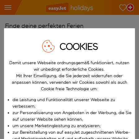
Finde deine perfekten Ferien
Ab
COOKIES
Wähle deine Flughäfen
Beginne mit der Eingabe für die automatische Vervollständigung. W
Nach
Damit unsere Webseite ordnungsgemäß funktioniert, nutzen
Reiseziele finden
wir unbedingt erforderliche Cookies.
Mit Ihrer Einwilligung, die Sie jederzeit widerrufen oder
Beginne mit der Eingabe für die automatische Vervollständigung. W
anpassen können, verwenden wir Cookies sowohl als auch
Wann
Cookie freie Technologie um:
Wähle deine Reisedaten
die Leistung und Funktionalität unserer Webseite zu
W&auml;hle ein Ab- und R&uuml;ckflugdatum aus.
Wer
verbessern;
zur Personalisierung von Angeboten in der Werbung, die Sie
auf unserer Website sehen können;
um unsere Marketingleistung zu analysieren;
Suchen
zur Bereitstellung von auf easyJet zugeschnittenen Werbe-
und Marketinginhalten auf und außerhalb unserer Website