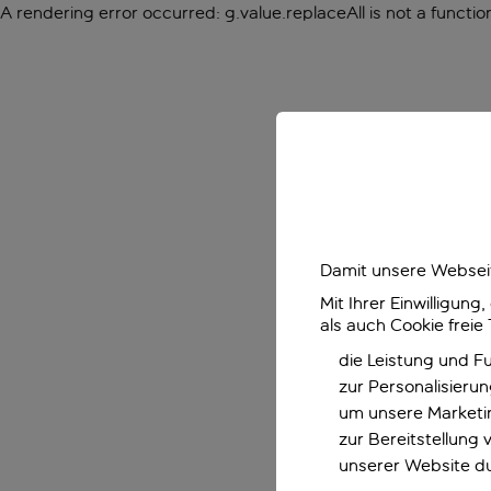
A rendering error occurred:
g.value.replaceAll is not a functio
Damit unsere Webseit
Mit Ihrer Einwilligun
als auch Cookie freie
die Leistung und F
zur Personalisieru
um unsere Marketin
zur Bereitstellung
unserer Website d