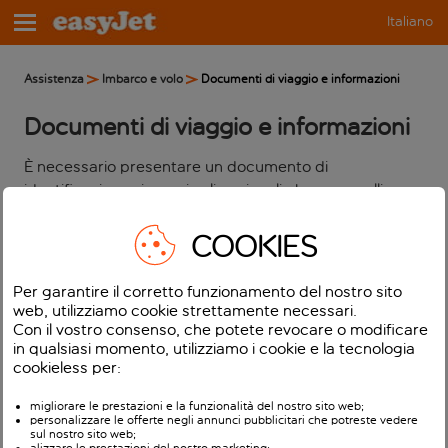
Italiano
Assistenza
Imbarco e volo
Documenti di viaggio e informazioni
Documenti di viaggio e informazioni
È necessario presentare un documento di
identificazione sia per i voli nazionali che per quelli
internazionali.
COOKIES
Identificazione necessaria per voli nazionali
Per garantire il corretto funzionamento del nostro sito
È necessario un documento d’identità con foto su tutti i
web, utilizziamo cookie strettamente necessari.
voli nazionali.
Con il vostro consenso, che potete revocare o modificare
in qualsiasi momento, utilizziamo i cookie e la tecnologia
I minori di età inferiore ai 16 anni non devono mostrare il
cookieless per:
documento di identità sui voli nazionali (Italia esclusa).
L'adulto con cui viaggiano può garantire l’identità del
migliorare le prestazioni e la funzionalità del nostro sito web;
personalizzare le offerte negli annunci pubblicitari che potreste vedere
neonato/bambino.
sul nostro sito web;
alizzare le prestazioni del nostro marketing;