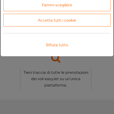
Fammi scegliere
Accetta tutti i cookie
Usa la tua carta di imbarco per
dispositivo mobile per velocizzare le
procedure di imbarco.
Rifiuta tutto
Tieni traccia di tutte le prenotazioni
dei voli easyJet su un’unica
piattaforma
.