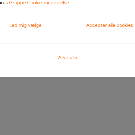
ores
Gruppe Cookie-meddelelse
.
Lad mig vælge
Accepter alle cookies
Afvis alle