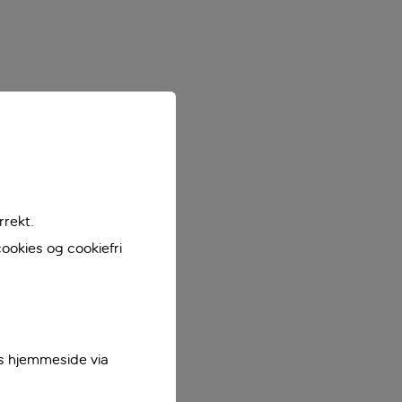
rrekt.
ookies og cookiefri
es hjemmeside via