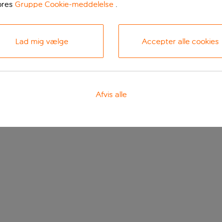
ores
Gruppe Cookie-meddelelse
.
Lad mig vælge
Accepter alle cookies
Afvis alle