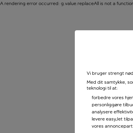
A rendering error occurred:
g.value.replaceAll is not a functio
Vi bruger strengt nød
Med dit samtykke, som
teknologi til at:
forbedre vores hje
personliggøre tilb
analysere effektivi
levere easyJet til
vores annoncepart