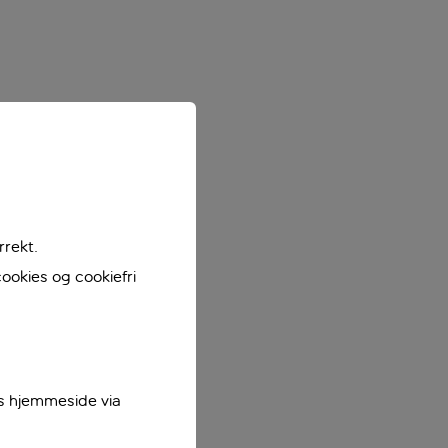
rrekt.
ookies og cookiefri
es hjemmeside via