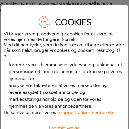
A rendering error occurred:
g.value.replaceAll is not a
function
.
COOKIES
Vi bruger strengt nødvendige cookies for at sikre, at
vores hjemmeside fungerer korrekt.
Med dit samtykke, som du kan trække tilbage eller ændre
når som helst, bruger vi cookies og cookiefri teknologi til
at:
forbedre vores hjemmesides ydeevne og funktionalitet
personliggøre tilbud i de annoncer, du kan se på vores
hjemmeside
analysere effektiviteten af vores markedsføring
levere easyJet tilpasset annonce- og
markedsføringsindhold på og uden for vores
hjemmeside via vores annoncepartnere.
Du kan læse mere i vores
Gruppe Cookie-meddelelse
.
Lad mig vælge