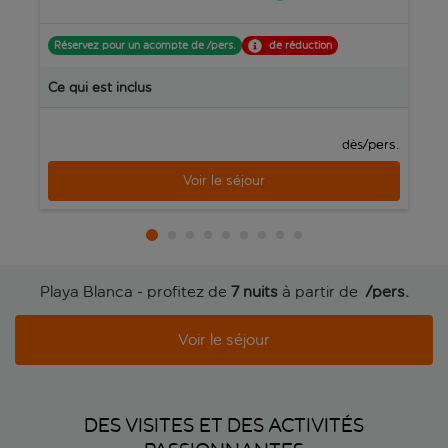
Réservez pour un acompte de /pers.
de réduction
R
Ce qui est inclus
C
/pers.
dès
Voir le séjour
Playa Blanca - profitez de
7 nuits
à partir de
 /pers.
Voir le séjour
DES VISITES ET DES ACTIVITÉS