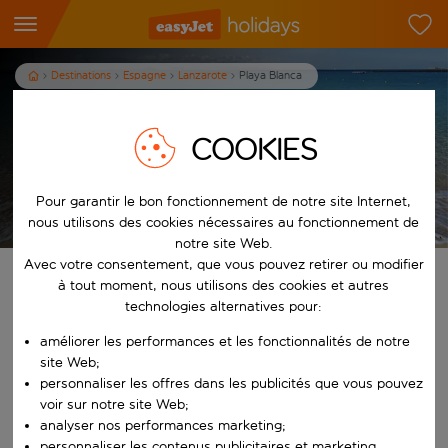
Destinations
Espagne
Lanzarote
Playa Blanca
Vacances à Playa Blanca
COOKIES
7
nuits
dès
/pers.
Afficher les vacances
Pour garantir le bon fonctionnement de notre site Internet,
Les conditions générales s’appliquent
nous utilisons des cookies nécessaires au fonctionnement de
notre site Web.
Avec votre consentement, que vous pouvez retirer ou modifier
Trouvez votre séjour de rêve
à tout moment, nous utilisons des cookies et autres
technologies alternatives pour:
À partir de
améliorer les performances et les fonctionnalités de notre
site Web;
personnaliser les offres dans les publicités que vous pouvez
Commencez à taper pour la saisie automatique. Lorsque les résultats 
Vers
voir sur notre site Web;
analyser nos performances marketing;
personnaliser les contenus publicitaires et marketing