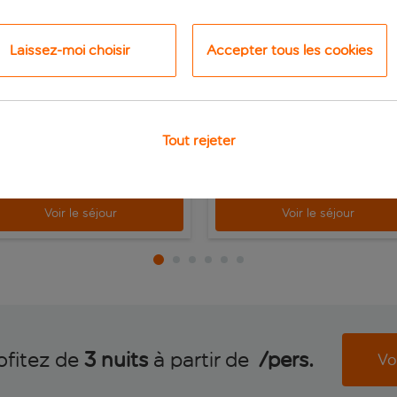
al Continental
Ibis Styles Napoli
Garibaldi
s, Naples, Italie
Naples, Naples, Italie
4 024 avis
Laissez-moi choisir
Accepter tous les cookies
1 4
ervez pour un acompte de /pers.
Réservez pour un acompte de /pers.
de réduction
de réduction
Tout rejeter
ui est inclus
Ce qui est inclus
/pers.
/
dès
dès
Voir le séjour
Voir le séjour
ofitez de
3 nuits
à partir de
 /pers.
Voi