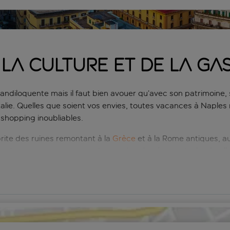
e la culture et de la g
andiloquente mais il faut bien avouer qu’avec son patrimoine, 
Italie. Quelles que soient vos envies, toutes vacances à Naples
shopping inoubliables.
rite des ruines remontant à la
Grèce
et à la Rome antiques, au
t de sa situation, ce port de premier plan était autrefois la vil
us grande ville d’Italie. S’y trouvent de magnifiques musées et 
aire l’impasse sur les spécialités locales ainsi que sur la kyri
aples, parcourez inlassablement son magnifique front de mer e