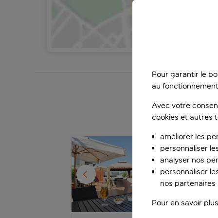
E
Pour garantir le b
au fonctionnement
Séjo
Avec votre consent
cookies et autres 
améliorer les pe
1
/
6
personnaliser le
analyser nos pe
personnaliser les
nos partenaires p
Pour en savoir plus