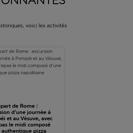
SSIONNANTES
toriques, voici les activités
 départ de Naples
t de Rome : excursion d'une journée à Pompéi et au Vésuve, a
Visite de Pompéi et de Naples
part de Rome :
Visite de Pompéi et de
sion d'une journée à
Naples en train à gran
i et au Vésuve, avec
vitesse
pas le midi composé
Voyagez en train à grande vit
 authentique pizza
pour découvrir l'ancienne Pomp