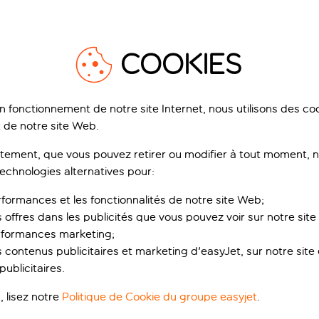
xplorez notre carte de Naples
Afficher la 
COOKIES
on fonctionnement de notre site Internet, nous utilisons des c
 de notre site Web.
urs qui pourraient vous p
ement, que vous pouvez retirer ou modifier à tout moment, no
technologies alternatives pour:
rformances et les fonctionnalités de notre site Web;
1
/
130
1
s offres dans les publicités que vous pouvez voir sur notre sit
rformances marketing;
 contenus publicitaires et marketing d'easyJet, sur notre site et
ublicitaires.
, lisez notre
Politique de Cookie du groupe easyjet
.