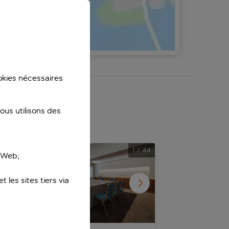
carte
ookies nécessaires
laire
us utilisons des
/
47
1
/
44
e Web;
 les sites tiers via