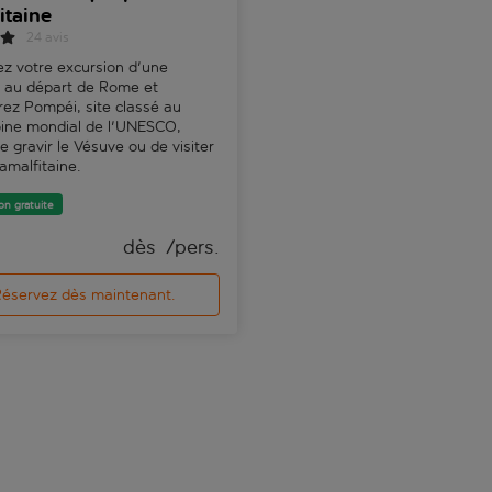
itaine
vibrante Naples en une seule 
24 avis
z votre excursion d'une
 au départ de Rome et
ez Pompéi, site classé au
oine mondial de l'UNESCO,
e gravir le Vésuve ou de visiter
 amalfitaine.
on gratuite
dès 
 /pers.
dès 
éservez dès maintenant.
Réservez dès maintenan