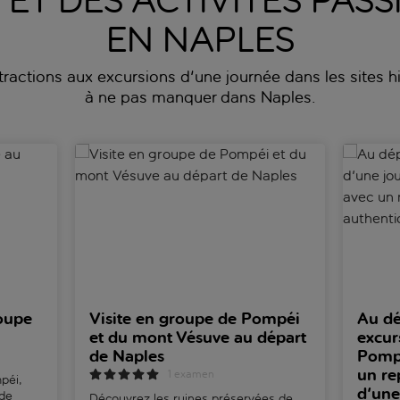
S ET DES ACTIVITÉS PA
EN NAPLES
ttractions aux excursions d'une journée dans les sites his
à ne pas manquer dans Naples.
u départ de Naples
Visite en groupe de Pompéi et du mont Vésuve au
Au dépar
oupe
Visite en groupe de Pompéi
Au dé
et du mont Vésuve au départ
excur
de Naples
Pompé
un re
1 examen
péi,
d'une
 de
Découvrez les ruines préservées de