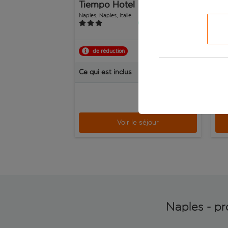
Tiempo Hotel
Roy
Naples, Naples, Italie
Naple
1 031 avis
de réduction
Rés
Ce qui est inclus
Ce q
/pers.
dès
Voir le séjour
Naples - pr