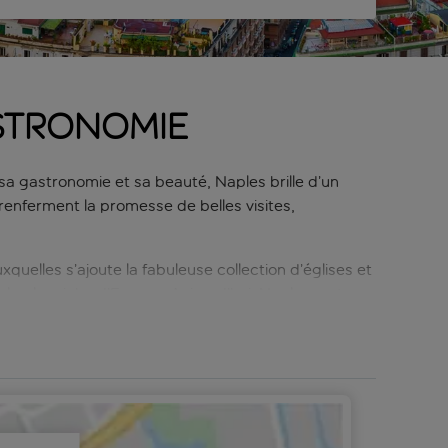
astronomie
sa gastronomie et sa beauté, Naples brille d’un
 renferment la promesse de belles visites,
xquelles s’ajoute la fabuleuse collection d’églises et
le la plus riche d’Europe. Aujourd’hui, Naples reste un
d’incontournables institutions culturelles, dont le
elle de pâtisseries comme les zeppole et la
t perdez-vous dans l’enchevêtrement des rues de ses