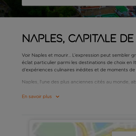
Naples, capitale d
Voir Naples et mourir… L’expression peut sembler gr
éclat particulier parmi les destinations de choix en 
d’expériences culinaires inédites et de moments de 
Naples, l’une des plus anciennes cités au monde, ab
de palais baroques qui en constellent les rues. Du fai
centre important d’activités ainsi que la troisième pl
En savoir plus
plus vieil opéra au monde.
Naples, c’est aussi le berceau de la pizza. Comment f
sfogliatella feuilletée ? Lors de vos vacances à N
vieux quartiers.