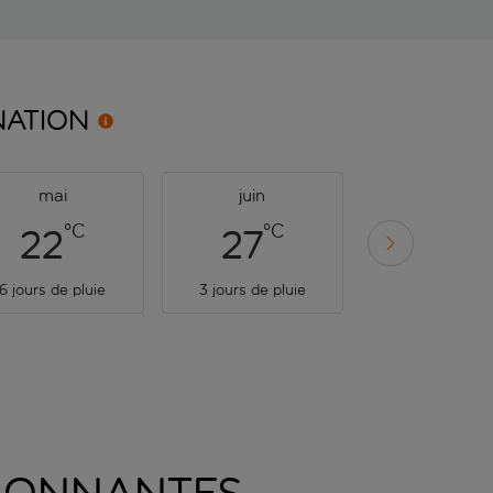
NATION
mai
juin
juillet
°C
°C
°C
22
27
30
6 jours de pluie
3 jours de pluie
2 jours de plu