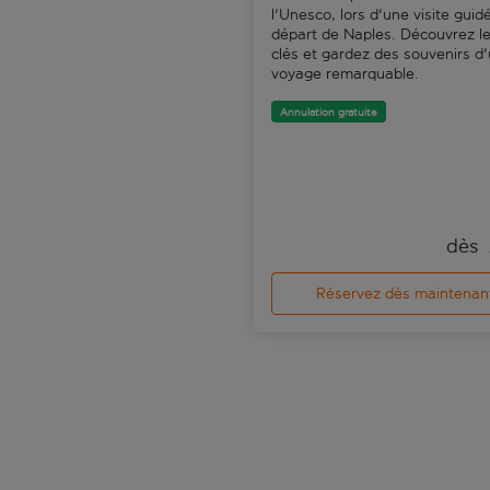
l'Unesco, lors d'une visite guid
départ de Naples. Découvrez le
clés et gardez des souvenirs d
voyage remarquable.
Annulation gratuite
dès 
Réservez dès maintenan