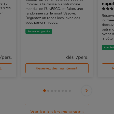
napol
ée au
Pompéi, site classé au patrimoine
s sites
mondial de l'UNESCO, et faites une
'un
randonnée sur le mont Vésuve.
Réserve
Dégustez un repas local avec des
journée
vues panoramiques.
découvr
patrim
Annulation gratuite
avant d
la côte
Annulati
 /pers.
dès 
 /pers.
t.
Réservez dès maintenant.
R
Voir toutes les excursions