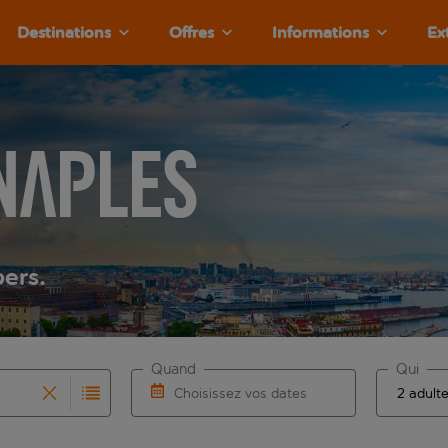
Destinations
Offres
Informations
Ex
Naples
pers.
Quand
Qui
Choisissez vos dates
que les résultats de saisie automatique sont disponibles pour l
r pour la saisie automatique. Lorsque les résultats de la sais
Choisissez une date de départ et une date 