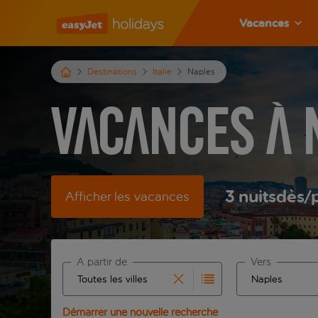
Vacances
Destinations
Italie
Naples
Vacances à 
3
nuits
dès
/
Afficher les vacances
À partir de
Vers
Commencez à taper pour la saisie automatique. Lors
Commencez à tape
Démarrer une nouvelle recherche