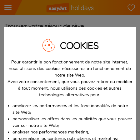
Trouvez votre séjour de rêve
À partir de
COOKIES
Choisissez votre aéroport
Commencez à taper pour la saisie automatique. Lorsque les résultats 
Vers
Pour garantir le bon fonctionnement de notre site Internet,
nous utilisons des cookies nécessaires au fonctionnement de
Choisissez votre destination
notre site Web.
Commencez à taper pour la saisie automatique. Lorsque les résultats 
Avec votre consentement, que vous pouvez retirer ou modifier
Quand
à tout moment, nous utilisons des cookies et autres
Choisissez vos dates
technologies alternatives pour:
Choisissez une date de départ et une date de retour.
Qui
améliorer les performances et les fonctionnalités de notre
site Web;
personnaliser les offres dans les publicités que vous pouvez
voir sur notre site Web;
analyser nos performances marketing;
Rechercher
personnaliser les contenus publicitaires et marketing