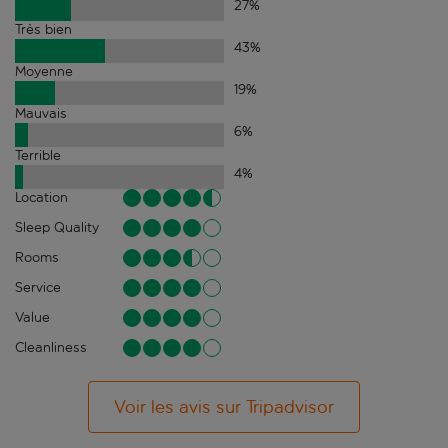
27
%
Très bien
43
%
Moyenne
19
%
Mauvais
6
%
Terrible
4
%
Location
Sleep Quality
Rooms
Service
Value
Cleanliness
Voir les avis sur Tripadvisor