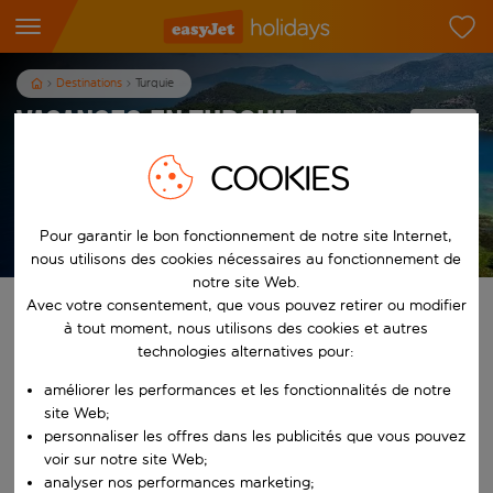
Destinations
Turquie
Vacances en Turquie
COOKIES
7
nuits
dès
/pers.
Afficher les vacances
Pour garantir le bon fonctionnement de notre site Internet,
Les conditions générales s’appliquent
nous utilisons des cookies nécessaires au fonctionnement de
notre site Web.
Avec votre consentement, que vous pouvez retirer ou modifier
Trouvez votre séjour de rêve
à tout moment, nous utilisons des cookies et autres
technologies alternatives pour:
À partir de
améliorer les performances et les fonctionnalités de notre
site Web;
Commencez à taper pour la saisie automatique. Lorsque les résultats 
personnaliser les offres dans les publicités que vous pouvez
Vers
voir sur notre site Web;
analyser nos performances marketing;