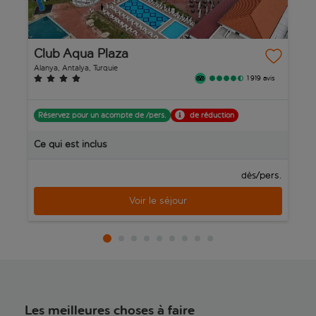
Club Aqua Plaza
W
Alanya, Antalya, Turquie
Si
1 919 avis
Réservez pour un acompte de /pers.
de réduction
R
Ce qui est inclus
C
/pers.
dès
Voir le séjour
Les meilleures choses à faire