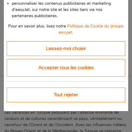
personnaliser les contenus publicitaires et marketing
Commencez à taper pour la saisie automatique. Lorsque les résultats 
Quand
d'easyJet, sur notre site et les sites tiers via nos
Choisissez vos dates
partenaires publicitaires.
Choisissez une date de départ et une date de retour.
Pour en savoir plus, lisez notre
Politique de Cookie du groupe
Qui
easyjet
.
Laissez-moi choisir
Rechercher
Nouvelle recherche
Accepter tous les cookies
Opulence culturelle et plaisirs
Tout rejeter
de bord de mer
Les vacances en Turquie séduisent par l’alliance enivrante de
saveurs et de cultures caractérisant ce pays, véritablement au
carrefour de l’Orient et de l’Occident. Avec les influences mêlées
du Moyen-Orient et de la Méditerranée, la Turquie se présente