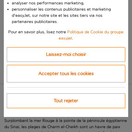
analyser nos performances marketing;
personnaliser les contenus publicitaires et marketing
Commencez à taper pour la saisie automatique. Lorsque les résultats 
Quand
d'easyJet, sur notre site et les sites tiers via nos
partenaires publicitaires.
Choisissez vos dates
Choisissez une date de départ et une date de retour.
Pour en savoir plus, lisez notre
Politique de Cookie du groupe
Qui
easyjet
.
Laissez-moi choisir
Rechercher
Accepter tous les cookies
Nouvelle recherche
Une côte ensoleillée avec des
Tout rejeter
trésors engloutis
Surplombant la mer Rouge à la pointe de la péninsule égyptienne
du Sinaï, les plages de Charm el-Cheikh sont un havre de paix