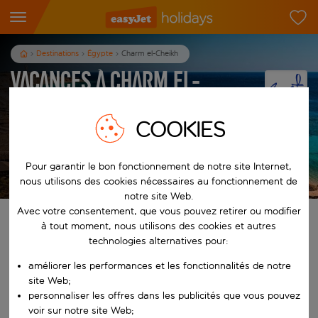
Destinations
Égypte
Charm el-Cheikh
Vacances à Charm el-
Cheikh
COOKIES
7
nuits
dès
/pers.
Pour garantir le bon fonctionnement de notre site Internet,
Afficher les vacances
Les conditions générales s’appliquent
nous utilisons des cookies nécessaires au fonctionnement de
notre site Web.
Avec votre consentement, que vous pouvez retirer ou modifier
Trouvez votre séjour de rêve
à tout moment, nous utilisons des cookies et autres
technologies alternatives pour:
À partir de
améliorer les performances et les fonctionnalités de notre
site Web;
personnaliser les offres dans les publicités que vous pouvez
Commencez à taper pour la saisie automatique. Lorsque les résultats 
Vers
voir sur notre site Web;