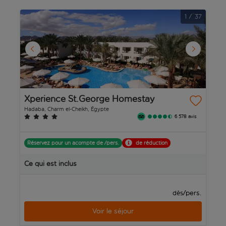
1
/
37
Xperience St.George Homestay
S
S
Hadaba, Charm el-Cheikh, Égypte
Sh
6 578 avis
Réservez pour un acompte de /pers.
de réduction
R
Ce qui est inclus
C
/pers.
dès
Voir le séjour