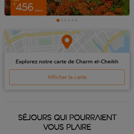
dès
456
€
trouver une touche culturelle dans les restaurants traditionnels
/pers.
qui servent des spécialités égyptiennes, les vieux marchés
authentiques, les belles mosquées et les églises coptes.
Explorez notre carte de Charm el-Cheikh
Afficher la carte
Séjours qui pourraient
vous plaire