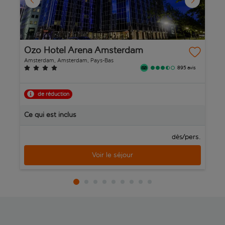
Ozo Hotel Arena Amsterdam
W
Amsterdam, Amsterdam, Pays-Bas
Am
895 avis
de réduction
R
Ce qui est inclus
C
/pers.
dès
Voir le séjour