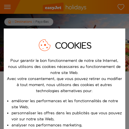
Destinations
Pays-Bas
Vacances aux Pays-Bas
COOKIES
Pour garantir le bon fonctionnement de notre site Internet,
Les conditions générales s’appliquent
nous utilisons des cookies nécessaires au fonctionnement de
notre site Web.
Avec votre consentement, que vous pouvez retirer ou modifier
Trouvez votre séjour de rêve
à tout moment, nous utilisons des cookies et autres
technologies alternatives pour:
À partir de
améliorer les performances et les fonctionnalités de notre
site Web;
Commencez à taper pour la saisie automatique. Lorsque les résultats 
personnaliser les offres dans les publicités que vous pouvez
Vers
voir sur notre site Web;
analyser nos performances marketing;