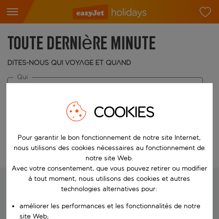
Toute dernière minute
Dites-nous qui voyage et quand
Qui
2 adultes
COOKIES
Quand
Choisissez vos dates
Pour garantir le bon fonctionnement de notre site Internet,
nous utilisons des cookies nécessaires au fonctionnement de
Modifier la recherche
notre site Web.
Avec votre consentement, que vous pouvez retirer ou modifier
à tout moment, nous utilisons des cookies et autres
technologies alternatives pour:
Nous recherchons vos vacances
améliorer les performances et les fonctionnalités de notre
idéales
site Web;