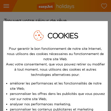
Trouvez votre séjour de rêve
À partir de
COOKIES
Choisissez votre aéroport
Commencez à taper pour la saisie automatique. Lorsque les résultats 
Pour garantir le bon fonctionnement de notre site Internet,
Vers
nous utilisons des cookies nécessaires au fonctionnement de
Choisissez votre destination
notre site Web.
Commencez à taper pour la saisie automatique. Lorsque les résultats 
Avec votre consentement, que vous pouvez retirer ou modifier
Quand
à tout moment, nous utilisons des cookies et autres
Choisissez vos dates
technologies alternatives pour:
Choisissez une date de départ et une date de retour.
Qui
améliorer les performances et les fonctionnalités de notre
site Web;
personnaliser les offres dans les publicités que vous pouvez
voir sur notre site Web;
analyser nos performances marketing;
Rechercher
personnaliser les contenus publicitaires et marketing