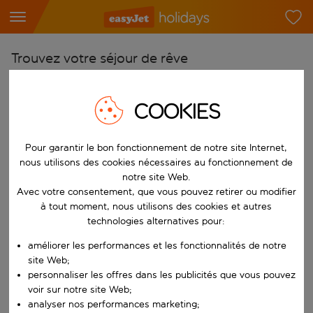
Trouvez votre séjour de rêve
À partir de
COOKIES
Choisissez votre aéroport
Commencez à taper pour la saisie automatique. Lorsque les résultats 
Vers
Pour garantir le bon fonctionnement de notre site Internet,
Choisissez votre destination
nous utilisons des cookies nécessaires au fonctionnement de
notre site Web.
Commencez à taper pour la saisie automatique. Lorsque les résultats 
Quand
Avec votre consentement, que vous pouvez retirer ou modifier
Choisissez vos dates
à tout moment, nous utilisons des cookies et autres
technologies alternatives pour:
Choisissez une date de départ et une date de retour.
Qui
améliorer les performances et les fonctionnalités de notre
site Web;
personnaliser les offres dans les publicités que vous pouvez
voir sur notre site Web;
Rechercher
analyser nos performances marketing;