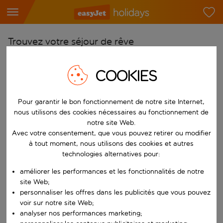
Trouvez votre séjour de rêve
À partir de
COOKIES
Choisissez votre aéroport
Commencez à taper pour la saisie automatique. Lorsque les résultats 
Vers
Pour garantir le bon fonctionnement de notre site Internet,
Choisissez votre destination
nous utilisons des cookies nécessaires au fonctionnement de
notre site Web.
Commencez à taper pour la saisie automatique. Lorsque les résultats 
Quand
Avec votre consentement, que vous pouvez retirer ou modifier
à tout moment, nous utilisons des cookies et autres
Choisissez vos dates
technologies alternatives pour:
Choisissez une date de départ et une date de retour.
Qui
améliorer les performances et les fonctionnalités de notre
site Web;
personnaliser les offres dans les publicités que vous pouvez
voir sur notre site Web;
Rechercher
analyser nos performances marketing;