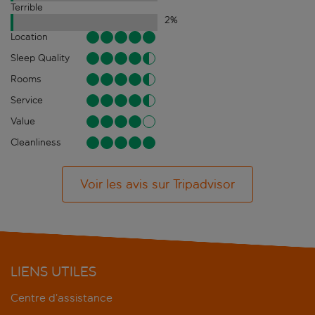
Terrible
2
%
Location
Sleep Quality
Rooms
Service
Value
Cleanliness
Voir les avis sur Tripadvisor
LIENS UTILES
Centre d’assistance