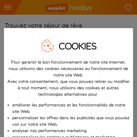
Trouvez votre séjour de rêve
À partir de
COOKIES
Choisissez votre aéroport
Commencez à taper pour la saisie automatique. Lorsque les résultats 
Vers
Pour garantir le bon fonctionnement de notre site Internet,
Choisissez votre destination
nous utilisons des cookies nécessaires au fonctionnement de
notre site Web.
Commencez à taper pour la saisie automatique. Lorsque les résultats 
Quand
Avec votre consentement, que vous pouvez retirer ou modifier
à tout moment, nous utilisons des cookies et autres
Choisissez vos dates
technologies alternatives pour:
Choisissez une date de départ et une date de retour.
Qui
améliorer les performances et les fonctionnalités de notre
site Web;
personnaliser les offres dans les publicités que vous pouvez
voir sur notre site Web;
Rechercher
analyser nos performances marketing;