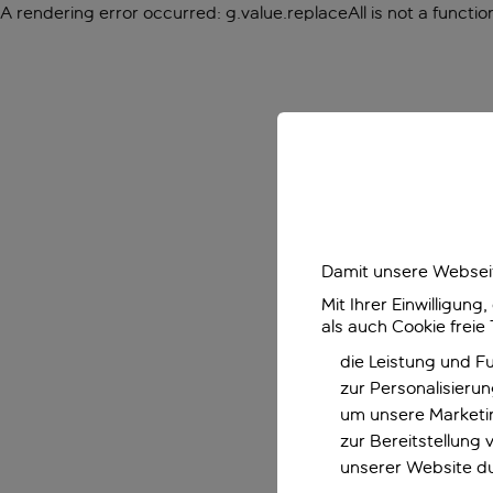
A rendering error occurred:
g.value.replaceAll is not a functio
Damit unsere Webseit
Mit Ihrer Einwilligun
als auch Cookie freie
die Leistung und F
zur Personalisieru
um unsere Marketin
zur Bereitstellung
unserer Website d