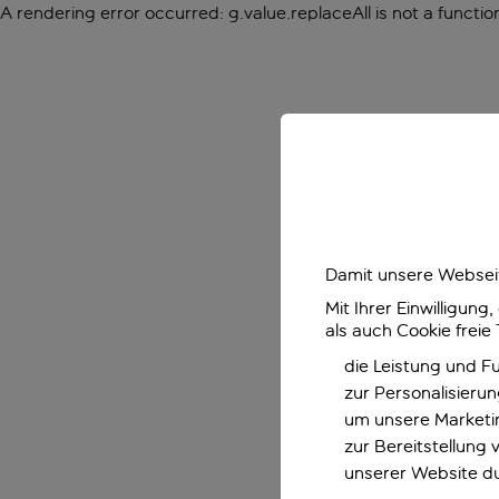
A rendering error occurred:
g.value.replaceAll is not a functio
Damit unsere Webseit
Mit Ihrer Einwilligun
als auch Cookie freie
die Leistung und F
zur Personalisieru
um unsere Marketin
zur Bereitstellung
unserer Website d