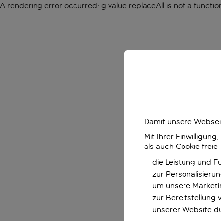
A rendering error occurred:
g.value.replaceAll is not a functio
Damit unsere Webseit
Mit Ihrer Einwilligun
als auch Cookie freie
die Leistung und F
zur Personalisieru
um unsere Marketin
zur Bereitstellung
unserer Website d