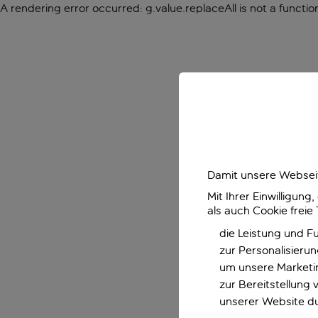
A rendering error occurred:
g.value.replaceAll is not a functio
Damit unsere Webseit
Mit Ihrer Einwilligun
als auch Cookie freie
die Leistung und F
zur Personalisieru
um unsere Marketin
zur Bereitstellung
unserer Website d