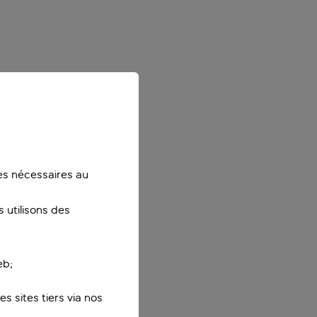
ies nécessaires au
 utilisons des
eb;
s sites tiers via nos