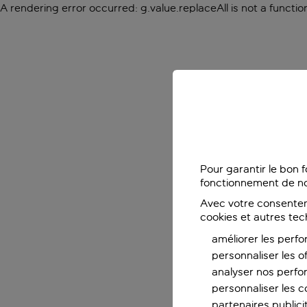
A rendering error occurred:
g.value.replaceAll is not a functio
Pour garantir le bon 
fonctionnement de no
Avec votre consentem
cookies et autres tec
améliorer les perfo
personnaliser les o
analyser nos perf
personnaliser les co
partenaires publicit