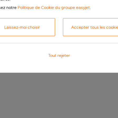
isez notre
Politique de Cookie du groupe easyjet
.
Laissez-moi choisir
Accepter tous les cooki
Tout rejeter