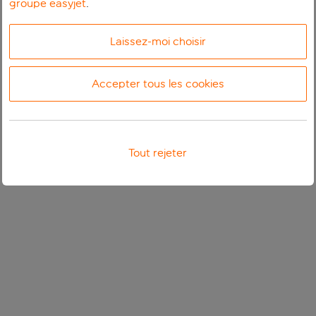
groupe easyjet
.
Laissez-moi choisir
Accepter tous les cookies
Tout rejeter