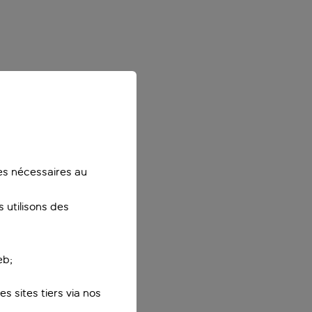
ies nécessaires au
 utilisons des
eb;
s sites tiers via nos