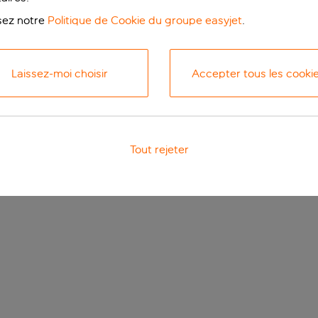
isez notre
Politique de Cookie du groupe easyjet
.
Laissez-moi choisir
Accepter tous les cooki
Tout rejeter