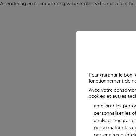
A rendering error occurred:
g.value.replaceAll is not a functio
Pour garantir le bon 
fonctionnement de no
Avec votre consentem
cookies et autres tec
améliorer les perfo
personnaliser les o
analyser nos perf
personnaliser les co
partenaires publicit