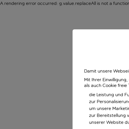
A rendering error occurred:
g.value.replaceAll is not a functio
Damit unsere Webseit
Mit Ihrer Einwilligun
als auch Cookie freie
die Leistung und F
zur Personalisieru
um unsere Marketin
zur Bereitstellung
unserer Website d