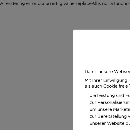
A rendering error occurred:
g.value.replaceAll is not a functio
Damit unsere Webseit
Mit Ihrer Einwilligun
als auch Cookie freie
die Leistung und F
zur Personalisieru
um unsere Marketin
zur Bereitstellung
unserer Website d