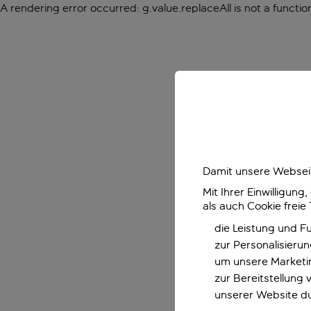
A rendering error occurred:
g.value.replaceAll is not a functio
Damit unsere Webseit
Mit Ihrer Einwilligun
als auch Cookie freie
die Leistung und F
zur Personalisieru
um unsere Marketin
zur Bereitstellung
unserer Website d