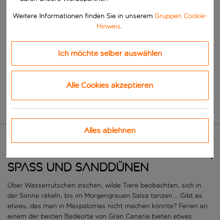
Beginne mit der Eingabe für die automatische Vervollständigung. W
Wann
Weitere Informationen finden Sie in unserem
Gruppen Cookie-
Wähle deine Reisedaten
Hinweis
.
W&auml;hle ein Ab- und R&uuml;ckflugdatum aus.
Wer
Ich möchte selber auswählen
Alle Cookies akzeptieren
Suchen
Neue Suche
Alles ablehnen
Ferien auf Gran Canaria: Sonne,
Spass und Sanddünen
Über Wasserrutschen zischen, wilde Tiere beobachten, sich in
der Sonne räkeln, bis im Morgengrauen Salsa tanzen … Gibt es
etwas, das man in Maspalomas nicht machen könnte? Ferien an
einem der besten Badeorte von Gran Canaria bieten etwas