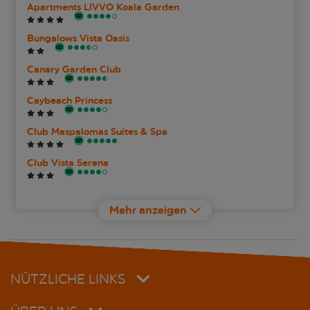
Apartments LIVVO Koala Garden
Bungalows Vista Oasis
Canary Garden Club
Caybeach Princess
Club Maspalomas Suites & Spa
Club Vista Serena
Cordial Green Golf Bungalows
Mehr anzeigen
Cordial Sandy Golf Bungalows
Hotel Faro a Lopesan Collection Hotel
NÜTZLICHE LINKS
Hotel LIVVO Dunagolf Suites