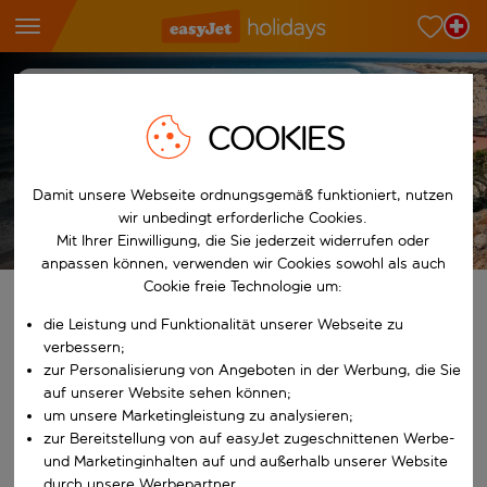
Reiseziel-Hub
Spanien
Gran Canaria
Maspalomas
Ferien in Maspalomas
COOKIES
7
Nächte
p.P. ab
Damit unsere Webseite ordnungsgemäß funktioniert, nutzen
wir unbedingt erforderliche Cookies.
Ferien anzeigen
Es gelten die AGB
Mit Ihrer Einwilligung, die Sie jederzeit widerrufen oder
anpassen können, verwenden wir Cookies sowohl als auch
Cookie freie Technologie um:
Finde deine perfekten Ferien
die Leistung und Funktionalität unserer Webseite zu
verbessern;
Ab
zur Personalisierung von Angeboten in der Werbung, die Sie
auf unserer Website sehen können;
um unsere Marketingleistung zu analysieren;
Beginne mit der Eingabe für die automatische Vervollständigung. W
Nach
zur Bereitstellung von auf easyJet zugeschnittenen Werbe-
und Marketinginhalten auf und außerhalb unserer Website
durch unsere Werbepartner.