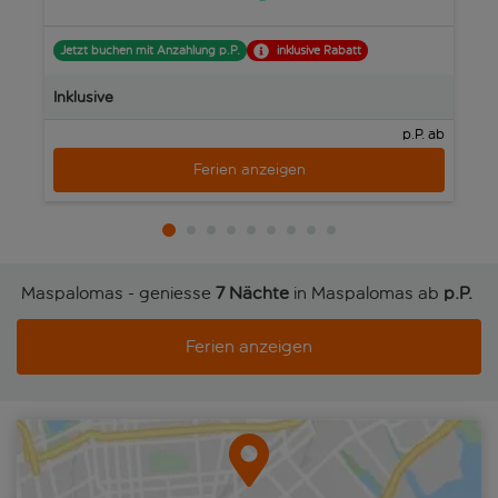
bei Laune zu halten.
Jetzt buchen mit Anzahlung p.P.
inklusive Rabatt
J
Inklusive
In
p.P. ab
Ferien anzeigen
Maspalomas - geniesse
7 Nächte
in Maspalomas ab
p.P. 
Ferien anzeigen