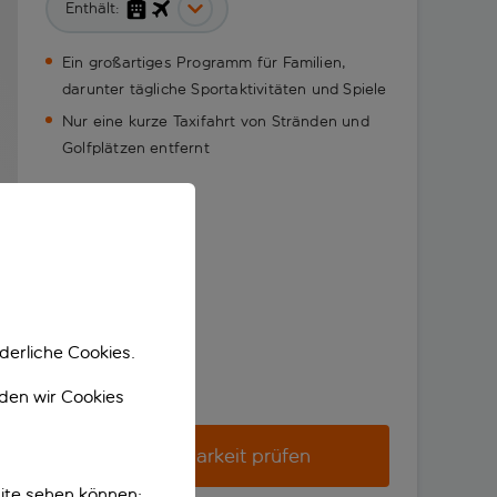
Enthält:
Ein großartiges Programm für Familien,
darunter tägliche Sportaktivitäten und Spiele
Nur eine kurze Taxifahrt von Stränden und
Golfplätzen entfernt
derliche Cookies.
nden wir Cookies
Verfügbarkeit prüfen
ite sehen können;