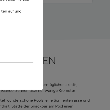
lten auf und
rhaltsamen
ank ihrer idealen Lage ermöglichen sie dir,
 Blanco trennen dich nur wenige Kilometer.
ietet wunderschöne Pools, eine Sonnenterrasse und
thalt. Statte der Snackbar am Pool einen