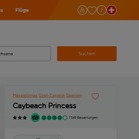
as
Flüge
Suchen
ervollständigte Ergebnisse verfügbar sind, verwende die Tabu
 Zielflughafen automatisch vervollständigte Ergebnisse verfü
m aus.
Maspalomas
Gran Canaria
Spanien
Caybeach Princess
1'349 Bewertungen