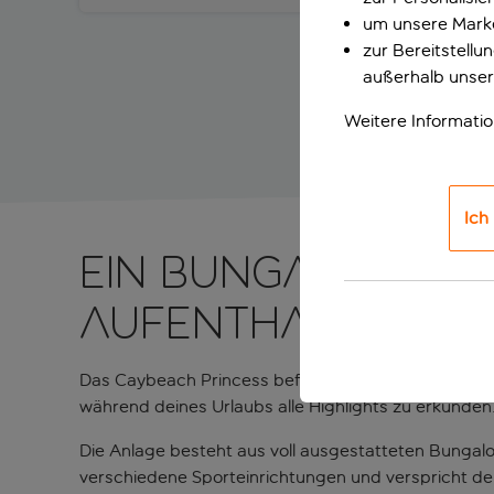
um unsere Marke
zur Bereitstell
außerhalb unser
Weitere Informati
Ich
Ein Bungalow-Res
Aufenthalt versp
Das Caybeach Princess befindet sich in der exklusi
während deines Urlaubs alle Highlights zu erkunden
Die Anlage besteht aus voll ausgestatteten Bungal
verschiedene Sporteinrichtungen und verspricht de