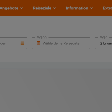
Angebote
Reiseziele
Information
Extr
Wann
Wer
nden
Wähle deine Reisedaten
llständigung. Wenn für den Herkunftsflughafen automatisch v
Eingabe für die automatische Vervollständigung. Wenn für den
W&auml;hle ein Ab- und R&uuml;ckflugdatu