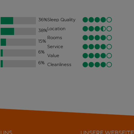
36
%
Sleep Quality
Location
38
%
Rooms
15
%
Service
6
%
Value
6
%
Cleanliness
 UNS
UNSERE WEBSEITE