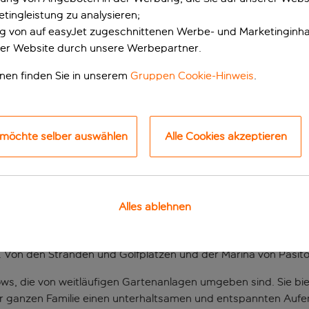
tingleistung zu analysieren;
ung von auf easyJet zugeschnittenen Werbe- und Marketinginha
er Website durch unsere Werbepartner.
onen finden Sie in unserem
Gruppen Cookie-Hinweis
.
 möchte selber auswählen
Alle Cookies akzeptieren
ort, das einen unte
richt
Alles ablehnen
ven touristischen Gegend um Maspalomas im Süden der Insel. D
. Von den Stränden und Golfplätzen und der Marina von Pasito
ows, die von weitläufigen Gartenanlagen umgeben sind. Sie b
r ganzen Familie einen unterhaltsamen und entspannten Aufen