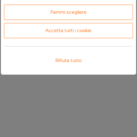
Fammi scegliere
Accetta tutti i cookie
Rifiuta tutto