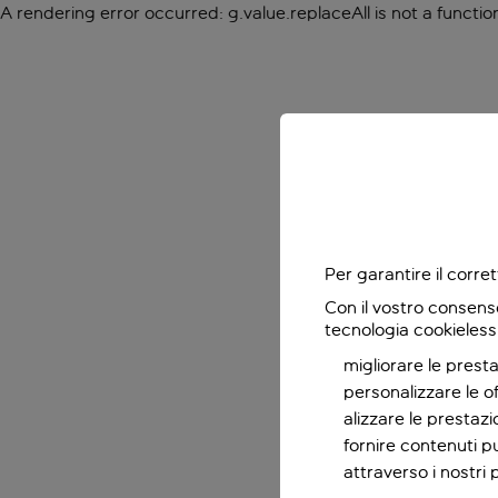
A rendering error occurred:
g.value.replaceAll is not a functio
Per garantire il corr
Con il vostro consens
tecnologia cookieless
migliorare le presta
personalizzare le o
alizzare le prestaz
fornire contenuti pu
attraverso i nostri 