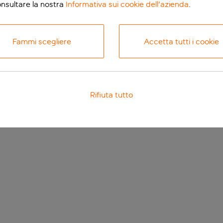
onsultare la nostra
Informativa sui cookie dell'azienda
.
Fammi scegliere
Accetta tutti i cookie
Rifiuta tutto