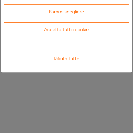
Fammi scegliere
Accetta tutti i cookie
Rifiuta tutto