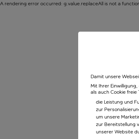
A rendering error occurred:
g.value.replaceAll is not a functio
Damit unsere Webseit
Mit Ihrer Einwilligun
als auch Cookie freie
die Leistung und F
zur Personalisieru
um unsere Marketin
zur Bereitstellung
unserer Website d