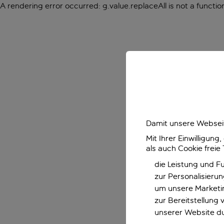
A rendering error occurred:
g.value.replaceAll is not a functio
Damit unsere Webseit
Mit Ihrer Einwilligun
als auch Cookie freie
die Leistung und F
zur Personalisieru
um unsere Marketin
zur Bereitstellung
unserer Website d