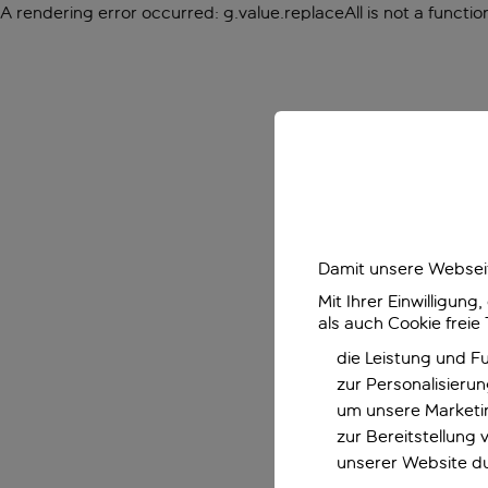
A rendering error occurred:
g.value.replaceAll is not a functio
Damit unsere Webseit
Mit Ihrer Einwilligun
als auch Cookie freie
die Leistung und F
zur Personalisieru
um unsere Marketin
zur Bereitstellung
unserer Website d