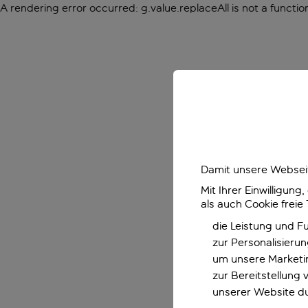
A rendering error occurred:
g.value.replaceAll is not a functio
Damit unsere Webseit
Mit Ihrer Einwilligun
als auch Cookie freie
die Leistung und F
zur Personalisieru
um unsere Marketin
zur Bereitstellung
unserer Website d