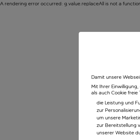
A rendering error occurred:
g.value.replaceAll is not a functio
Damit unsere Webseit
Mit Ihrer Einwilligun
als auch Cookie freie
die Leistung und F
zur Personalisieru
um unsere Marketin
zur Bereitstellung
unserer Website d