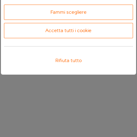
Fammi scegliere
Accetta tutti i cookie
Rifiuta tutto