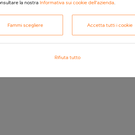
onsultare la nostra
Informativa sui cookie dell'azienda
.
Fammi scegliere
Accetta tutti i cookie
Rifiuta tutto