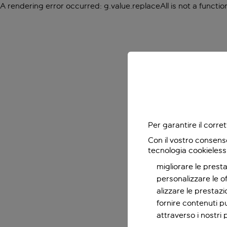
A rendering error occurred:
g.value.replaceAll is not a functio
Per garantire il corr
Con il vostro consens
tecnologia cookieless
migliorare le presta
personalizzare le o
alizzare le prestaz
fornire contenuti pu
attraverso i nostri 