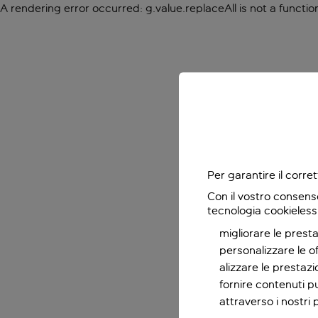
A rendering error occurred:
g.value.replaceAll is not a functio
Per garantire il corr
Con il vostro consens
tecnologia cookieless
migliorare le presta
personalizzare le o
alizzare le prestaz
fornire contenuti pu
attraverso i nostri 