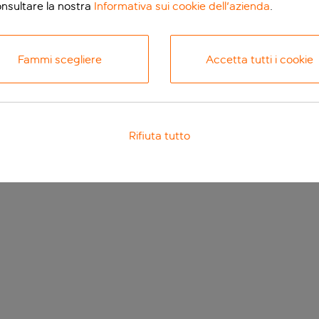
onsultare la nostra
Informativa sui cookie dell'azienda
.
Fammi scegliere
Accetta tutti i cookie
Rifiuta tutto