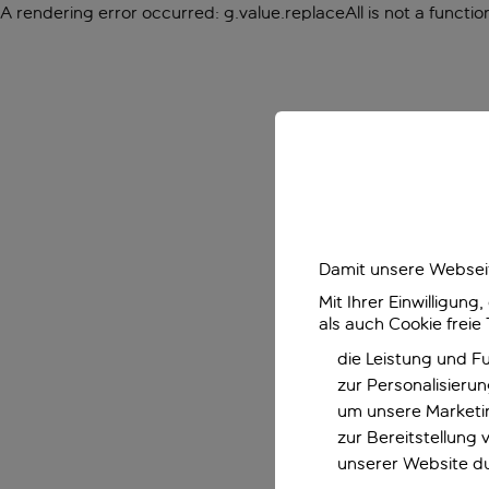
A rendering error occurred:
g.value.replaceAll is not a functio
Damit unsere Webseit
Mit Ihrer Einwilligun
als auch Cookie freie
die Leistung und F
zur Personalisieru
um unsere Marketin
zur Bereitstellung
unserer Website d