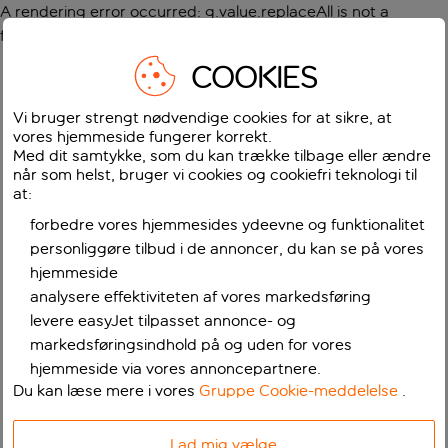
A rendering error occurred:
g.value.replaceAll is not a
function
.
COOKIES
Vi bruger strengt nødvendige cookies for at sikre, at
vores hjemmeside fungerer korrekt.
Med dit samtykke, som du kan trække tilbage eller ændre
når som helst, bruger vi cookies og cookiefri teknologi til
at:
forbedre vores hjemmesides ydeevne og funktionalitet
personliggøre tilbud i de annoncer, du kan se på vores
hjemmeside
analysere effektiviteten af vores markedsføring
levere easyJet tilpasset annonce- og
markedsføringsindhold på og uden for vores
hjemmeside via vores annoncepartnere.
Du kan læse mere i vores
Gruppe Cookie-meddelelse
.
Lad mig vælge