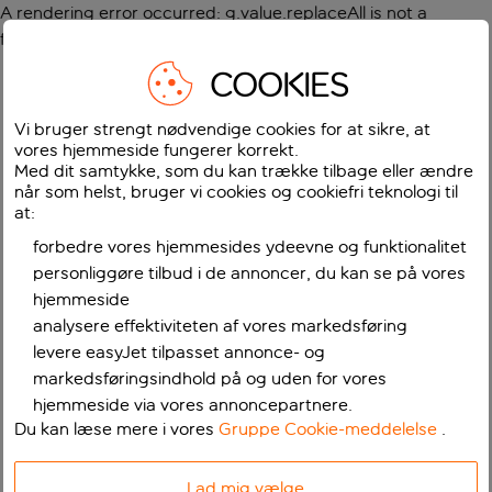
A rendering error occurred:
g.value.replaceAll is not a
function
.
COOKIES
Vi bruger strengt nødvendige cookies for at sikre, at
vores hjemmeside fungerer korrekt.
Med dit samtykke, som du kan trække tilbage eller ændre
når som helst, bruger vi cookies og cookiefri teknologi til
at:
forbedre vores hjemmesides ydeevne og funktionalitet
personliggøre tilbud i de annoncer, du kan se på vores
hjemmeside
analysere effektiviteten af vores markedsføring
levere easyJet tilpasset annonce- og
markedsføringsindhold på og uden for vores
hjemmeside via vores annoncepartnere.
Du kan læse mere i vores
Gruppe Cookie-meddelelse
.
Lad mig vælge