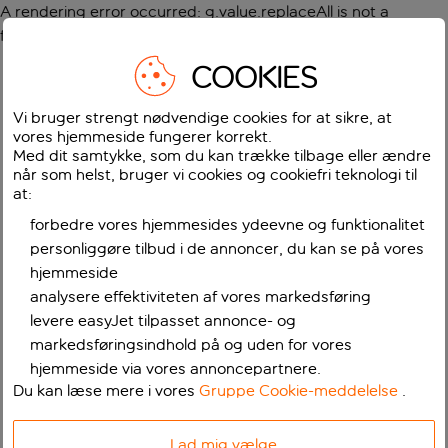
A rendering error occurred:
g.value.replaceAll is not a
function
.
COOKIES
Vi bruger strengt nødvendige cookies for at sikre, at
vores hjemmeside fungerer korrekt.
Med dit samtykke, som du kan trække tilbage eller ændre
når som helst, bruger vi cookies og cookiefri teknologi til
at:
forbedre vores hjemmesides ydeevne og funktionalitet
personliggøre tilbud i de annoncer, du kan se på vores
hjemmeside
analysere effektiviteten af vores markedsføring
levere easyJet tilpasset annonce- og
markedsføringsindhold på og uden for vores
hjemmeside via vores annoncepartnere.
Du kan læse mere i vores
Gruppe Cookie-meddelelse
.
Lad mig vælge