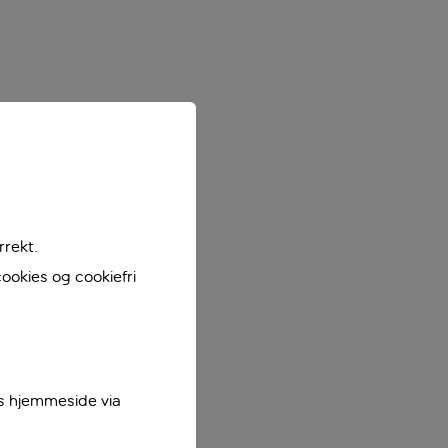
rrekt.
ookies og cookiefri
es hjemmeside via