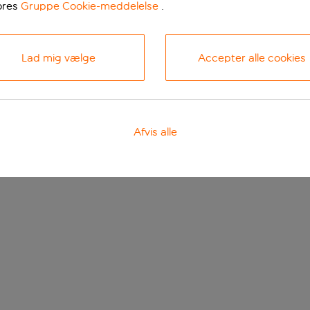
ores
Gruppe Cookie-meddelelse
.
Lad mig vælge
Accepter alle cookies
Afvis alle