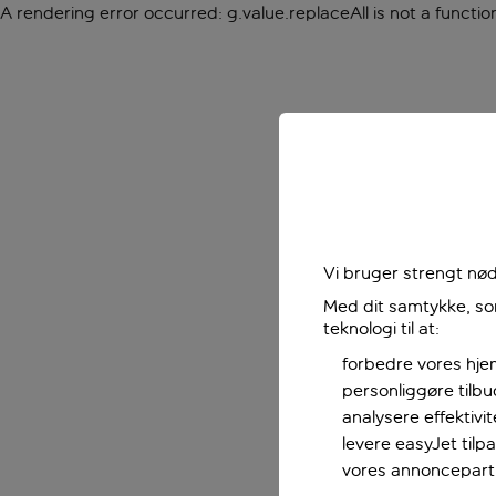
A rendering error occurred:
g.value.replaceAll is not a functio
Vi bruger strengt nød
Med dit samtykke, som
teknologi til at:
forbedre vores hje
personliggøre tilb
analysere effektivi
levere easyJet til
vores annoncepart